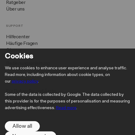
Ratgeber
Über uns
SUPPORT
Hilfecenter
Häufige Fragen
Glossar
Cookies
Garantie
Bedienungsanleitung
We use cookies to enhance user experience and analyse traffic.
Read more, including information about cookie types, on
FÜR FACHKREISE
our
privacy policy
.
Für Behandler und Ärzte
Some of the data is collected by Google. The data collected by
Klinische Partnerschaften
this provider is for the purposes of personalisation and measuring
Partnerpraxen
advertising effectiveness.
Read more
.
Allow all